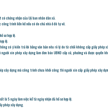
ất có chứng nhận của Uỷ ban nhân dân xã.
 công trình liền kề nếu có do chủ nhà ở đó tự vẽ.
ồ sơ hợp lệ.
hợp lệ.
ông có ý kiến trả lời bằng văn bản nêu rõ lý do từ chối không cấp giấy phép x
hì người xin phép xây dựng làm đơn báo UBND cấp xã, phường và được quyền kh
hép xây dựng mà công trình chưa khởi công thì người xin cấp giấy phép xây dự
t là 5 ngày làm việc kể từ ngày nhận đủ hồ sơ hợp lệ.
iấy phép xây dựng.