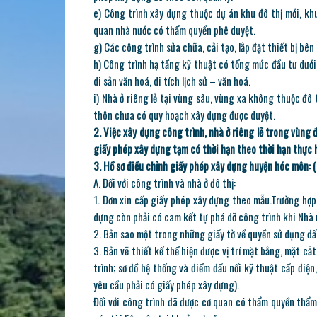
e) Công trình xây dựng thuộc dự án khu đô thị mới, kh
quan nhà nước có thẩm quyền phê duyệt.
g) Các công trình sửa chữa, cải tạo, lắp đặt thiết bị bê
h) Công trình hạ tầng kỹ thuật có tổng mức đầu tư dướ
di sản văn hoá, di tích lịch sử – văn hoá.
i) Nhà ở riêng lẻ tại vùng sâu, vùng xa không thuộc đô
thôn chưa có quy hoạch xây dựng được duyệt.
2. Việc xây dựng công trình, nhà ở riêng lẻ trong vùng
giấy phép xây dựng tạm có thời hạn theo thời hạn thực 
3. Hồ sơ
điều chỉnh giấy phép xây dựng huyện hóc môn
: 
A. Đối với công trình và nhà ở đô thị:
1. Đơn xin cấp giấy phép xây dựng theo mẫu.Trường hợp
dựng còn phải có cam kết tự phá dỡ công trình khi Nhà
2. Bản sao một trong những giấy tờ về quyền sử dụng đấ
3. Bản vẽ thiết kế thể hiện được vị trí mặt bằng, mặt cắ
trình; sơ đồ hệ thống và điểm đấu nối kỹ thuật cấp điện
yêu cầu phải có giấy phép xây dựng).
Đối với công trình đã được cơ quan có thẩm quyền thẩm 