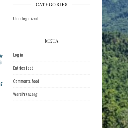
CATEGORIES
Uncategorized
META
Log in
ây
ởi
Entries feed
Comments feed
ng
WordPress.org