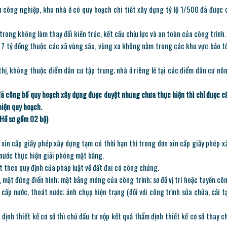
u công nghiệp, khu nhà ở có quy hoạch chi tiết xây dựng tỷ lệ 1/500 đã được 
n trong không làm thay đổi kiến trúc, kết cấu chịu lực và an toàn của công trình.
i 7 tỷ đồng thuộc các xã vùng sâu, vùng xa không nằm trong các khu vực bảo t
 thị, không thuộc điểm dân cư tập trung; nhà ở riêng lẻ tại các điểm dân cư nô
 đã công bố quy hoạch xây dựng được duyệt nhưng chưa thực hiện thì chỉ được c
hiện quy hoạch.
(Hồ sơ gồm 02 bộ)
 xin cấp giấy phép xây dựng tạm có thời hạn thì trong đơn xin cấp giấy phép x
 nước thực hiện giải phóng mặt bằng.
t theo quy định của pháp luật về đất đai có công chứng.
t, mặt đứng điển hình; mặt bằng móng của công trình; sơ đồ vị trí hoặc tuyến cô
, cấp nước, thoát nước; ảnh chụp hiện trạng (đối với công trình sửa chữa, cải t
định thiết kế cơ sở thì chủ đầu tư nộp kết quả thẩm định thiết kế cơ sở thay c