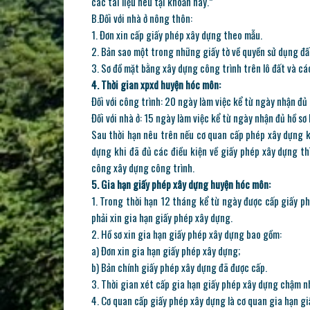
các tài liệu nêu tại khoản này.”
B.Đối với nhà ở nông thôn:
1. Đơn xin cấp giấy phép xây dựng theo mẫu.
2. Bản sao một trong những giấy tờ về quyền sử dụng đ
3. Sơ đồ mặt bằng xây dựng công trình trên lô đất và các
4. Thời gian
xpxd huyện hóc môn
:
Đối với công trình: 20 ngày làm việc kể từ ngày nhận đủ h
Đối với nhà ở: 15 ngày làm việc kể từ ngày nhận đủ hồ sơ 
Sau thời hạn nêu trên nếu cơ quan cấp phép xây dựng kh
dựng khi đã đủ các điều kiện về giấy phép xây dựng t
công xây dựng công trình.
5. Gia hạn
giấy phép xây dựng huyện hóc môn
:
1. Trong thời hạn 12 tháng kể từ ngày được cấp giấy p
phải xin gia hạn giấy phép xây dựng.
2. Hồ sơ xin gia hạn giấy phép xây dựng bao gồm:
a) Đơn xin gia hạn giấy phép xây dựng;
b) Bản chính giấy phép xây dựng đã được cấp.
3. Thời gian xét cấp gia hạn giấy phép xây dựng chậm nhấ
4. Cơ quan cấp giấy phép xây dựng là cơ quan gia hạn g