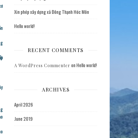
cơ
Xin phép xây dựng xã Đông Thạnh Hóc Môn
Hello world!
ồn
ng
RECENT COMMENTS
ấp
on
Hello world!
A WordPress Commenter
ây
ARCHIVES
April 2026
ng
ạo
June 2019
ho