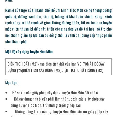
Nằm ở cửa ngõ của Thành phố Hồ Chí Minh, Hóc Môn có hệ thống đường
quốc lộ, đường vành đai, tỉnh lộ, hương lộ khá hoàn chỉnh. Sông, kênh
rạch cũng là thế mạnh về giao thông đường thủy, tất cả tạo cho huyện
một vị trí thuận lợi để phát triển công nghiệp và đô thị hóa, hỗ trợ cho
nội thành giảm áp lực dân cư đồng thời là vành đai cung cấp thực phẩm
cho thành phố.
Mật độ xây dựng huyện Hóc Môn
DIỆN TÍCH ĐẤT (M2)Nhập diện tích đất của bạn VD: 70MẬT ĐỘ XÂY
DỰNG (%)DIỆN TÍCH XÂY DỰNG (M2)DIỆN TÍCH CHỪ TRỐNG (M2)
Mục Lục
I.Hồ sơ xin cấp giấy phép xây dựng huyện Hóc Môn đối nhà ở
II. Để xây dựng nhà ở, cần phải làm thủ tục xin cấp giấy phép xây
dựng huyện Hóc Môn, trừ những trường hợp sau
III. Những công trình nào tại huyện Hóc Môn cần xin giấy phép xây