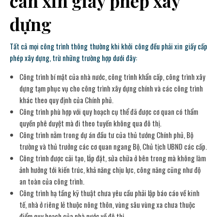
cần xin giấy phép xây
dựng
Tất cả mọi công trình thông thường khi khởi công đều phải xin giấy cấp
phép xây dựng, trừ những trường hợp dưới đây:
Công trình bí mật của nhà nước, công trình khẩn cấp, công trình xây
dựng tạm phục vụ cho công trình xây dựng chính và các công trình
khác theo quy định của Chính phủ.
Công trình phù hợp với quy hoạch cụ thể đã được cơ quan có thẩm
quyền phê duyệt mà đi theo tuyến không qua đô thị.
Công trình nằm trong dự án đầu tư của thủ tướng Chính phủ, Bộ
trường và thủ trưởng các cơ quan ngang Bộ, Chủ tịch UBND các cấp.
Công trình được cải tạo, lắp đặt, sửa chữa ở bên trong mà không làm
ảnh hưởng tới kiến trúc, khả năng chịu lực, công năng cũng như độ
an toàn của công trình.
Công trình hạ tầng kỹ thuật chưa yêu cầu phải lập báo cáo về kinh
tế, nhà ở riêng lẻ thuộc nông thôn, vùng sâu vùng xa chưa thuộc
điểm quy hoạch của nhà nước về đô thị.