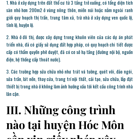
1. Nhà ở xây dựng trên đất thổ cư từ 3 tầng trở xuống, có tổng diện tích
sàn nhỏ hơn 200m2 ở vùng nông thôn, miền núi hoặc nằm ngoài ranh
giới quy hoạch thị trấn, trung tâm xã, trừ nhà ở xây dựng ven quốc lộ,
tỉnh lộ, huyện lộ.
2. Nhà ở đô thị, được xây dựng trong khuôn viên của các dự án phát
triển nhà, đã có giấy sử dụng đất hợp pháp, có quy hoạch chi tiết được
cấp có thẩm quyền phê duyệt, đã có cơ sở hạ tầng (đường nội bộ, nguồn
điện, hệ thống cấp thoát nước).
3. Các trường hợp sửa chữa nhỏ như trát vá tường, quét vôi, đảo ngói,
sửa trần, lát nền, thay cửa, trang trí nội thất, cải tạo, sửa chữa, lắp đặt
thiết bị trong nhà ở không làm ảnh hưởng xấu tới kết cấu công trình nhà
lân cận.
III. Những công trình
nào tại huyện Hóc Môn