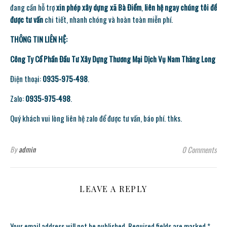
đang cần hỗ trợ
xin phép xây dựng xã Bà Điểm
,
liên hệ ngay chúng tôi để
được tư vấn
chi tiết, nhanh chóng và hoàn toàn miễn phí.
THÔNG TIN LIÊN HỆ:
Công Ty Cổ Phần Đầu Tư Xây Dựng Thương Mại Dịch Vụ Nam Thăng Long
Điện thoại:
0935-975-498
.
Zalo:
0935-975-498
.
Quý khách vui lòng liên hệ zalo để được tư vấn, báo phí. thks.
By
admin
0 Comments
LEAVE A REPLY
Your email address will not be published.
Required fields are marked
*