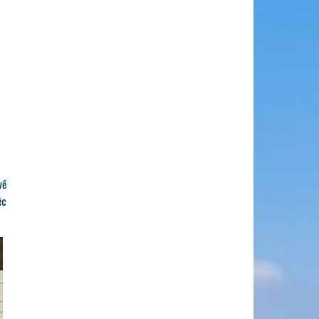
về
ệc