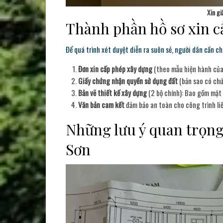
Xin gi
Thành phần hồ sơ xin c
Để quá trình xét duyệt diễn ra suôn sẻ, người dân cần chu
Đơn xin cấp phép xây dựng
(theo mẫu hiện hành củ
Giấy chứng nhận quyền sử dụng đất
(bản sao có chứ
Bản vẽ thiết kế xây dựng
(2 bộ chính): Bao gồm mặt 
Văn bản cam kết
đảm bảo an toàn cho công trình li
Những lưu ý quan trọng
Sơn