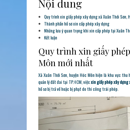
Nội dung
Quy trình xin giấy phép xây dựng xã Xuân Thới Sơn,
Thành phần hồ sơ xin cấp phép xây dựng
Những lưu ý quan trọng khi xin cấp phép tại Xuân Th
Kết luận
Quy trình xin giấy phé
Môn mới nhất
Xã Xuân Thới Sơn, huyện Hóc Môn hiện là khu vực thu h
quản lý đất đai tại TP.HCM, việc
xin giấy phép xây dựng 
hồ sơ bị trả về hoặc bị phạt do thi công trái phép.