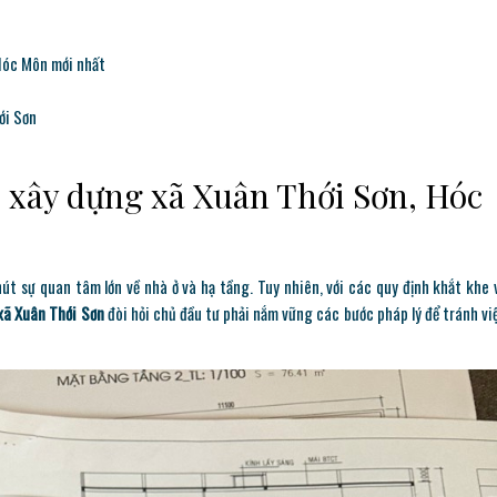
 Hóc Môn mới nhất
ới Sơn
p xây dựng xã Xuân Thới Sơn, Hóc
út sự quan tâm lớn về nhà ở và hạ tầng. Tuy nhiên, với các quy định khắt khe 
xã Xuân Thới Sơn
đòi hỏi chủ đầu tư phải nắm vững các bước pháp lý để tránh vi