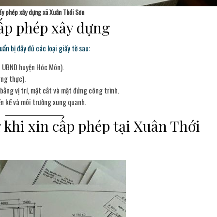
ấy phép xây dựng xã Xuân Thới Sơn
ấp phép xây dựng
ẩn bị đầy đủ các loại giấy tờ sau:
a UBND huyện Hóc Môn).
ng thực).
bằng vị trí, mặt cắt và mặt đứng công trình.
ền kề và môi trường xung quanh.
 khi xin cấp phép tại Xuân Thới